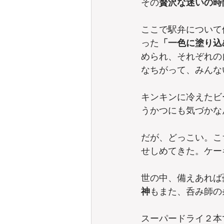
その
贅沢な迷いの時
ここで駅弁について
った
「一色に塗り込
められ、それぞれの
なちがって、みんな
キンキンに冷えたビ
うかつにも気づかな
だが、どっこい。こ
せしめてきた。ケー
世の中、備えあれば
神
もまた、呑み師の
スーパードライ２本