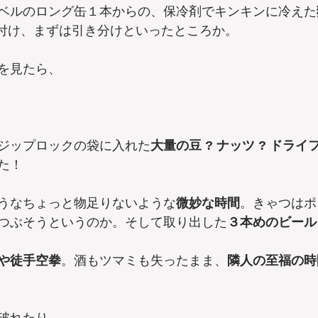
ベルのロング缶１本からの、保冷剤でキンキンに冷えた
付け、まずは引き分けといったところか。
を見たら、
ジップロックの袋に入れた
大量の豆 ? ナッツ ? ドライ
た！
うなちょっと物足りないような
微妙な時間
。きゃつはポ
つぶそうというのか。そして取り出した
３本めのビール
や徒手空拳
。酒もツマミも失ったまま、
隣人の至福の時
破れたり……。