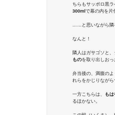
ちらもサッポロ黒ラ
300ml
で幕の内を片
……と思いながら隣
なんと！
隣人はガサゴソと、
もの
を取り出しおっ
弁当後の、満腹のよ
れらをかじりながら
一方こちらは、
もは
るほかない。
この戦（いくさ）、