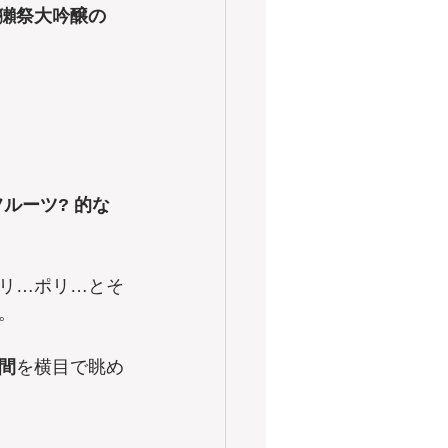
獺祭大吟醸の
フルーツ? 的な
リ…ポリ…とそ
。
間
を横目で眺め