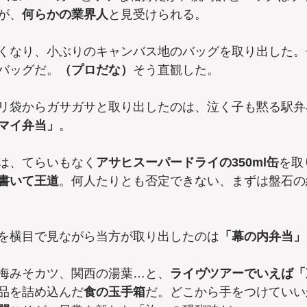
が、
何らかの業界人
と見受けられる。
くなり、小ぶりのキャンバス地のバッグを取り出した。
バッグだ。
（プロだな）
そう直観した。
リ袋からガサガサと取り出したのは、泣く子も黙る駅弁
マイ弁当」
。
は、てらいもなく
アサヒスーパードライの350ml缶
を取
書いて王道
。何人たりとも否定できない、まずは盤石の
を横目で見ながら当方が取り出したのは
「幕の内弁当」
海みそカツ、関西の湯葉…と、
ライヴツアーでいえば「
品を詰め込んだ
食の玉手箱
だ。どこから手をつけていい