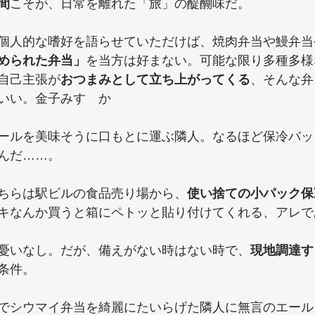
間
こそが、日常を離れた「旅」の醍醐味だ。
個人的な嗜好を語らせていただけば、焼肉弁当や鰻弁当
められた弁当」
を当方は好まない。可能な限り多種多様
自己主張が
おつまみとして立ち上がってくる
、そんな弁
いい。金子みすゞか
ールを美味そうに口もとに運ぶ隣人。なるほど保冷バッ
んだ……。
ちらは駅ビルの食品売り場から、
使い捨ての小パック保
キなんか買うと箱にペトッと貼り付けてくれる、アレで
憂いなし。だが、備えがない時はない時で、
現地調達す
条件。
でシウマイ弁当を綺麗にたいらげた隣人に無言のエール