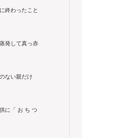
労に終わったこと
蒸発して真っ赤
のない親だけ
「 お ち つ 