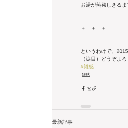
お湯が蒸発しきるま
＋　＋　＋
というわけで、20
（涙目）どうぞよろ
#雑感
雑感
最新記事