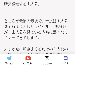
猪突猛進する主人公。
ところが最後の最後で、一度は主人公
を陥れようとしたライバル ＝ 鬼教師
が、主人公を見ているうちに熱くなっ
てノッてきてしまう。
力まかせに叩きまくるだけの主人公の
パワー・ドラミングが、この鬼教師
は、なぜか気に入ったらしいのだ。
Twitter
YouTube
Instagram
MAIL
思わず「ええーッ！こンな演奏でいい
のーッ！？」と叫びたくなる場面だ
が。
全力で戦った後は仲直りするのがスポ