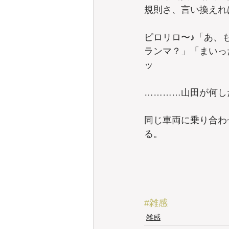
規則さ、言い換えれ
ピロリロ〜♪「あ、
ランマ？」「まいっ
ッ
…………山田が何し
同じ車両に乗り合わ
る。
#雑感
雑感