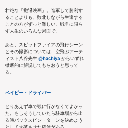
壮絶な「撤退映画」。進軍して勝利す
ることよりも、敗北しながら生還する
ことの方がずっと難しい。戦争に限ら
ず人生のいろんな局面で。
あと、スピットファイアの飛行シーン
とその撮影については、空飛ぶアーテ
ィスト八谷先生
 @hachiya 
からいずれ
徹底的に解説してもらおうと思って
る。
ベイビー・ドライバー
とりあえず車で観に行かなくてよかっ
た。もしそうしていたら駐車場から出
る時バックスピン・ターンを決めよう
として大破させた確信がある。