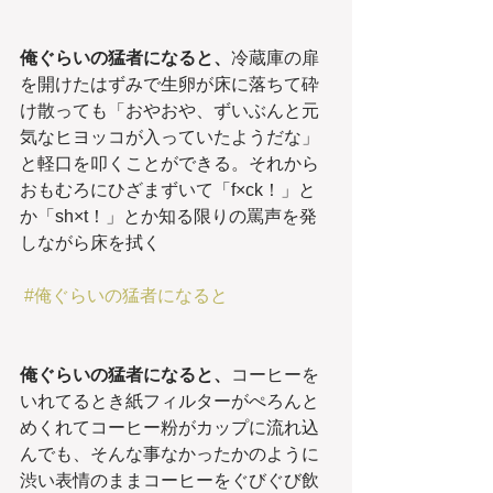
俺ぐらいの猛者になると、
冷蔵庫の扉
を開けたはずみで生卵が床に落ちて砕
け散っても「おやおや、ずいぶんと元
気なヒヨッコが入っていたようだな」
と軽口を叩くことができる。それから
おもむろにひざまずいて「f×ck！」と
か「sh×t！」とか知る限りの罵声を発
しながら床を拭く
#俺ぐらいの猛者になると
俺ぐらいの猛者になると、
コーヒーを
いれてるとき紙フィルターがぺろんと
めくれてコーヒー粉がカップに流れ込
んでも、そんな事なかったかのように
渋い表情のままコーヒーをぐびぐび飲