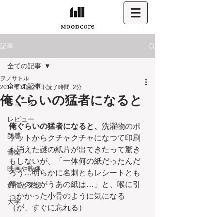
記事
全ての記事
ヲノサトル
全ての記事
2018年11月29日
読了時間: 2分
俺ぐらいの猛者になると
ニュース
レビュー
俺ぐらいの猛者になると、
洗濯物のポ
雑感
ケットからクチャクチャになつて印刷
も消えた謎の紙片が出てきたって驚き
音楽
もしないが、「一体何の紙だったんだ
映画や映像
ろう…明らかに名刺ともレシートとも
厚さのちがうあの紙は…」と、喉に引
創作と発想
っかかった小骨のように気になる　
大学
（が、すぐに忘れる）