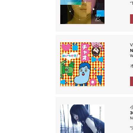
“
V
W
3
N