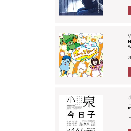
V
W
K