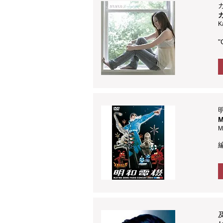
K
"
M
M