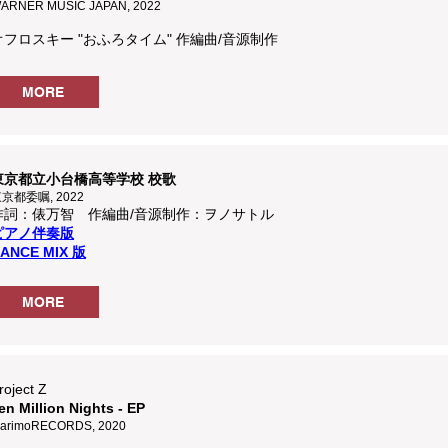
ARNER MUSIC JAPAN, 2022
オフロスキー "おふろタイム" 作編曲/音源制作
MORE
東京都立小台橋高等学校 校歌
京都委嘱, 2022
作詞：俵万智 作編曲
/音源制作
：ヲノサトル
​ピアノ伴奏版
ANCE MIX 版
MORE
roject Z
en Million Nights - EP
arimoRECORDS, 2020