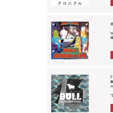
W
F
B
m
“