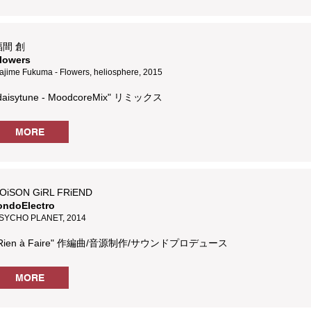
福間 創
lowers
ajime Fukuma - Flowers, heliosphere, 2015
daisytune - MoodcoreMix" リミックス
MORE
OiSON GiRL FRiEND
ondoElectro
SYCHO PLANET, 2014
Rien à Faire" 作編曲/音源制作/サウンドプロデュース
MORE