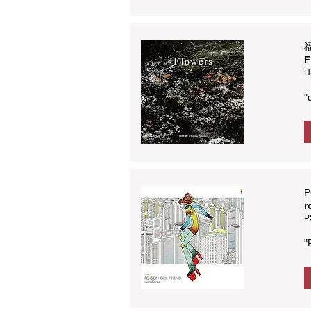
F
H
"
P
r
P
"