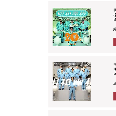
(
M
M