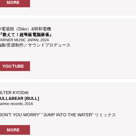
MORE
静電場朔（Diàn）&明和電機
『教えて！超弩級電脳麻雀』
ARNER MUSIC JAPAN, 2024
編曲/音源制作／サウンドプロデュース
YOU TUBE
ILTER KYODAI
ULL&BEAR [BULL]
arimo records, 2016
DON'T YOU WORRY” “JUMP INTO THE WATER" リミックス
MORE