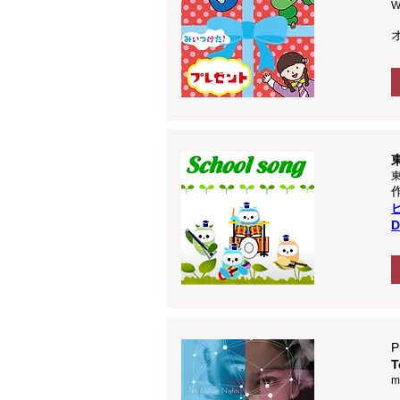
W
東
D
P
T
m