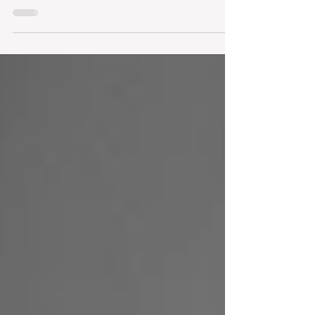
音された曲だ。 当時アメリカが直面していた人種
対立やベトナム戦争など深刻な社会混乱の渦中
で、平和と調和を訴えた曲として知られる。...