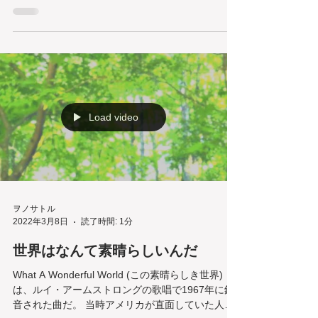
び、あれこれ語る内容だ。今年の４月から始まる
講義のシラバスには、こう宣言してある。 この講
義では、年度ごとに一つのテーマを設定して映画
を考察します。本年度のテーマは『映画と旅』。
今日、世...
Load video
ヲノサトル
2022年3月8日
読了時間: 1分
世界はなんて素晴らしいんだ
What A Wonderful World (この素晴らしき世界)
は、ルイ・アームストロングの歌唱で1967年に録